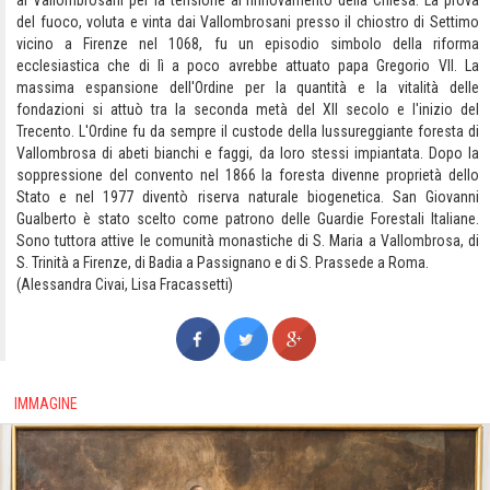
ai Vallombrosani per la tensione al rinnovamento della Chiesa. La prova
del fuoco, voluta e vinta dai Vallombrosani presso il chiostro di Settimo
vicino a Firenze nel 1068, fu un episodio simbolo della riforma
ecclesiastica che di lì a poco avrebbe attuato papa Gregorio VII. La
massima espansione dell'Ordine per la quantità e la vitalità delle
fondazioni si attuò tra la seconda metà del XII secolo e l'inizio del
Trecento. L'Ordine fu da sempre il custode della lussureggiante foresta di
Vallombrosa di abeti bianchi e faggi, da loro stessi impiantata. Dopo la
soppressione del convento nel 1866 la foresta divenne proprietà dello
Stato e nel 1977 diventò riserva naturale biogenetica. San Giovanni
Gualberto è stato scelto come patrono delle Guardie Forestali Italiane.
Sono tuttora attive le comunità monastiche di S. Maria a Vallombrosa, di
S. Trinità a Firenze, di Badia a Passignano e di S. Prassede a Roma.
(Alessandra Civai, Lisa Fracassetti)
IMMAGINE